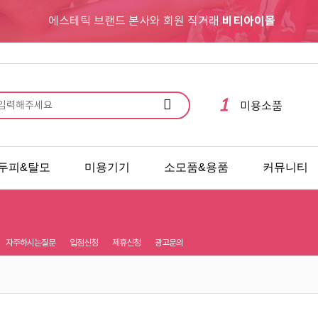
에스테틱 브랜드 본사와 회원 직거래
비티아이몰
10
아토피
1
미용소품
2
스킨케어
3
메이크업
4
바디&헤어
두피&탈모
미용기기
소모품&용품
커뮤니티
5
수제비누
6
마사지
7
바디
8
자주하시는질문
입점신청
제휴신청
광고문의
여드름케어
9
보습
10
아토피
1
미용소품