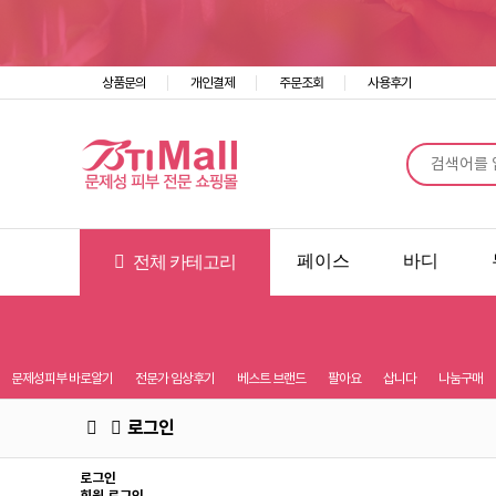
상품문의
개인결제
주문조회
사용후기
Prev
Next
페이스
바디
전체 카테고리
문제성피부 바로알기
전문가 임상후기
베스트 브랜드
팔아요
삽니다
나눔구매
로그인
로그인
회원 로그인