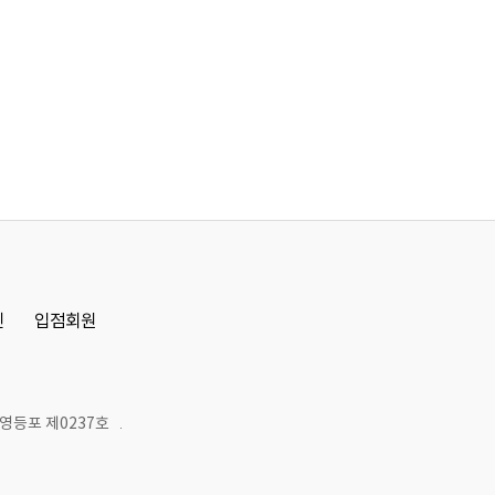
인
입점회원
영등포 제0237호