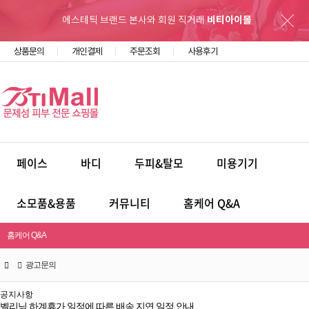
에스테틱 브랜드 본사와 회원 직거래
비티아이몰
상품문의
개인결제
주문조회
사용후기
페이스
바디
두피&탈모
미용기기
소모품&용품
커뮤니티
홈케어 Q&A
홈케어 Q&A
광고문의
공지사항
벨리닉 하계휴가 일정에 따른 배송 지연 일정 안내