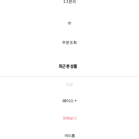
1:1문의
주문조회
최근 본 상품
없음
페이스
+
전체보기
여드름