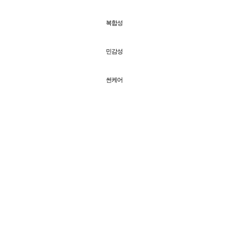
복합성
민감성
썬케어
기타
바디
+
전체보기
탄력
보습