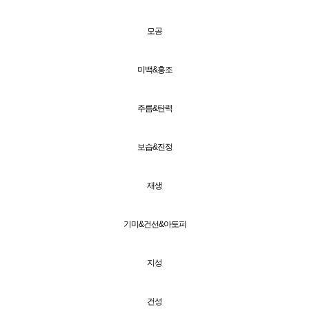
모공
미백&홍조
주름&탄력
보습&진정
재생
기미&건선&아토피
지성
건성