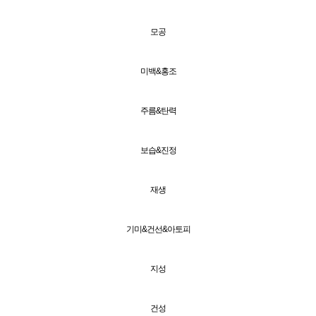
모공
미백&홍조
주름&탄력
보습&진정
재생
기미&건선&아토피
지성
건성