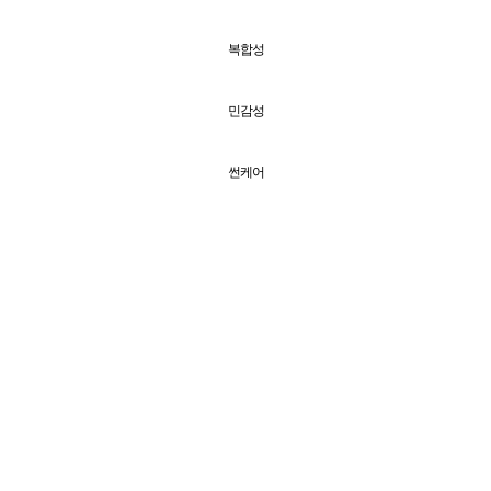
복합성
민감성
썬케어
기타
바디
+
전체보기
탄력
보습