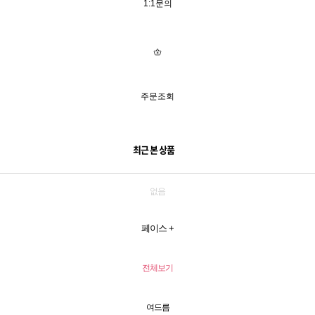
1:1문의
주문조회
최근 본 상품
없음
페이스
+
전체보기
여드름