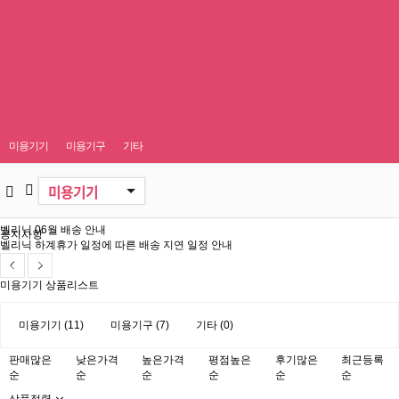
7
바디
8
여드름케어
소모품&용품
커뮤니티
홈케어 Q&A
9
보습
10
아토피
미용인 인기상품
이벤트
공지사항
1
미용소품
미용기기
미용기구
기타
페이스
바디
두피&탈모
미용기기
소모품&용품
미용인 인기
이벤트
라이브방송/번개장터
공지사항
벨리닉 하계휴가 일정에 따른 배송 지연 일정 안내
벨리닉 06월 배송 안내
미용기기 상품리스트
미용기기 (11)
미용기구 (7)
기타 (0)
판매많은
낮은가격
높은가격
평점높은
후기많은
최근등록
순
순
순
순
순
순