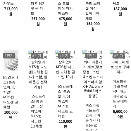
릭] 자기
릭] 페이
릭] 중저
릭] 국소
릭] 리 플
장 괄사
스,바디관
주파 페이
부위 주름
라워 괄사
가우스
리 미용기
스 토탈
관리 스페
세트
713,000
187,000
구 옥 키
케어 타임
셜 아이
원
트
마스터
갈바니아
원
257,000
475,000
세트
154,000
원
원
원
#인기
#인기
#인기
#인기
#인기
[스킨프레
여드름관
소] 통증
[스킨프레
리 솔루션
없이, 상
소] 통증
닥터아크
처없이
[스킨프레
없이, 상
네제로 셋
MTS형
소] 통증
처없이
트 구매하
나노펜 교
엑스퍼젯
없이, 상
MTS형
기
체형 …
니들프리
6,600,00
처없이
나노펜 교
100,000
인젝터 미
MTS형
체형 …
0
원
원
용기기 세
110,000
나노펜