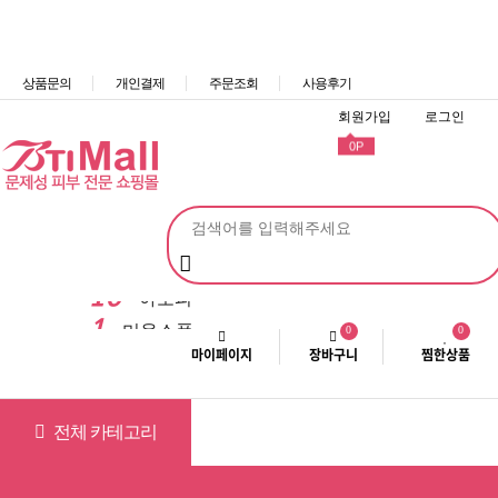
비티아이몰
에스테틱 브랜드 본사와 회원 직거래
상품문의
개인결제
주문조회
사용후기
회원가입
로그인
0P
10
아토피
1
미용소품
0
0
2
마이페이지
장바구니
찜한상품
스킨케어
3
메이크업
4
바디&헤어
전체 카테고리
5
수제비누
6
마사지
페이스
바디
두피&탈모
미용기기