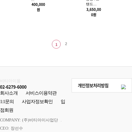
트(무료
(교체형
원
증정 : 스
…
400,000
탠드…
3,650,00
원
0
원
1
2
비티아이몰
개인정보처리방침
02-6279-6000
회사소개
서비스이용약관
1:1문의
사업자정보확인
입
점회원
COMPANY: (주)비티아이사업단