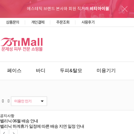
에스테틱 브랜드 본사와 회원 직거래
비티아이몰
상품문의
개인결제
주문조회
사용후기
페이스
바디
두피&탈모
미용기기
소모품&용품
커뮤니티
홈케어 Q&A
페이스
바디
두피&탈모
미용기기
소모품&용품
미용인 인기
이벤트
라이브방송/번개장터
공지사항
벨리닉 06월 배송 안내
벨리닉 하계휴가 일정에 따른 배송 지연 일정 안내